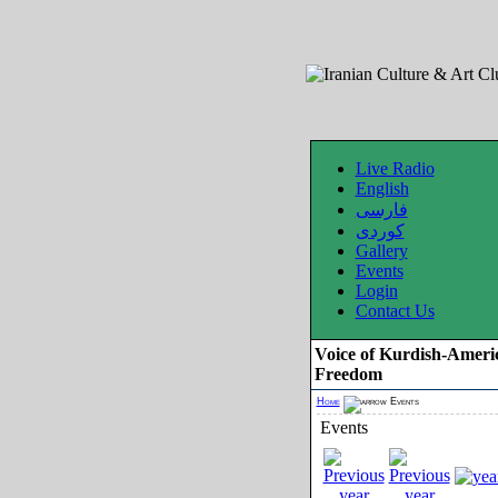
Live Radio
English
فارسی
کوردی
Gallery
Events
Login
Contact Us
Voice of Kurdish-Ameri
Freedom
Home
Events
Events