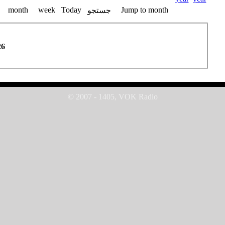
month
week
Today
Jump to month
جستجو
26
© 2007 - 1405, VOK Radio