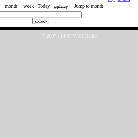
month
week
Today
Jump to month
جستجو
© 2007 - 1405, VOK Radio