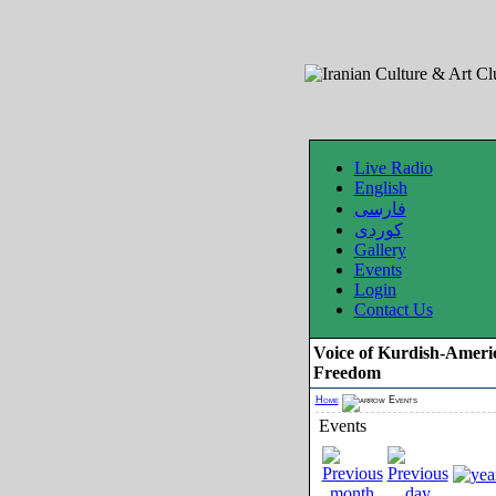
Live Radio
English
فارسی
کوردی
Gallery
Events
Login
Contact Us
Voice of Kurdish-Ameri
Freedom
Home
Events
Events