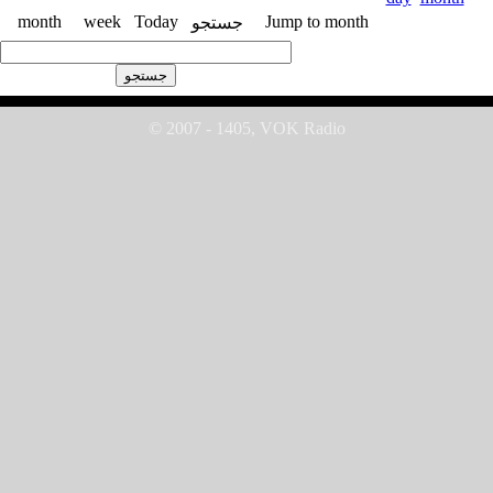
month
week
Today
Jump to month
جستجو
© 2007 - 1405, VOK Radio