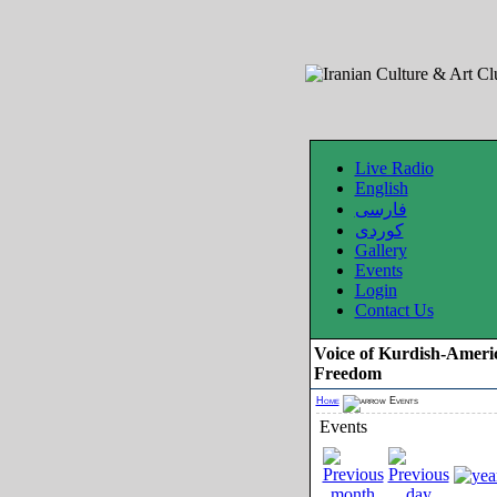
Live Radio
English
فارسی
کوردی
Gallery
Events
Login
Contact Us
Voice of Kurdish-Ameri
Freedom
Home
Events
Events