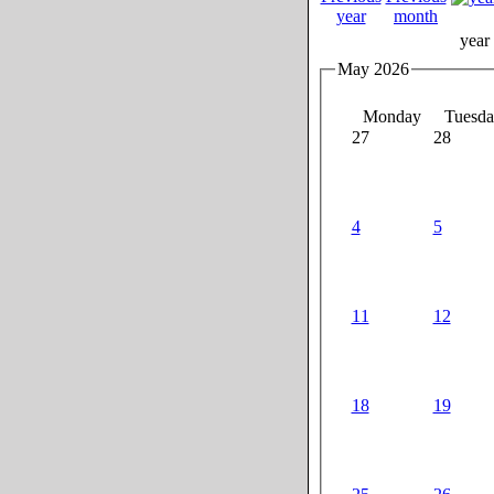
year
May 2026
Monday
Tuesda
27
28
4
5
11
12
18
19