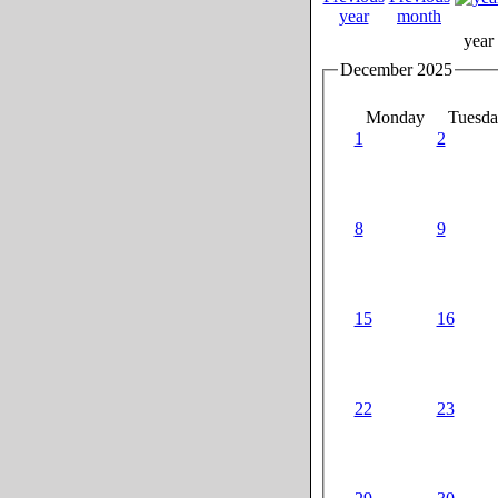
year
December 2025
Monday
Tuesda
1
2
8
9
15
16
22
23