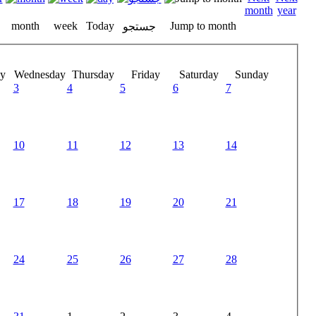
month
week
Today
Jump to month
جستجو
y
Wednesday
Thursday
Friday
Saturday
Sunday
3
4
5
6
7
10
11
12
13
14
17
18
19
20
21
24
25
26
27
28