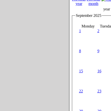
year
September 2025
Monday
Tuesda
1
2
8
9
15
16
22
23