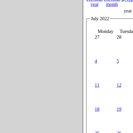
year
July 2022
Monday
Tuesda
27
28
4
5
11
12
18
19