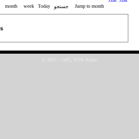
month
week
Today
Jump to month
جستجو
26
© 2007 - 1405, VOK Radio