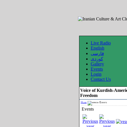
Live Radio
English
فارسی
کوردی
Gallery
Events
Login
Contact Us
Voice of Kurdish-Ameri
Freedom
Home
Events
Events